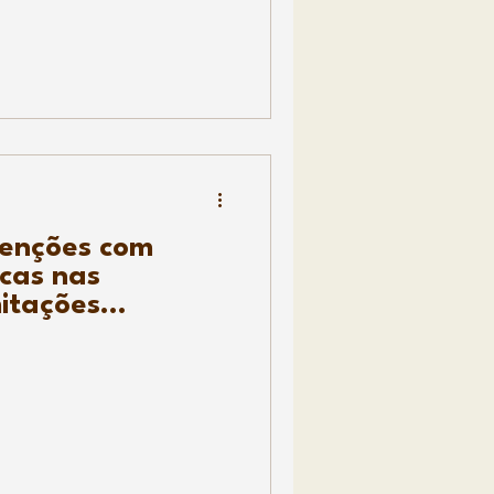
venções com
icas nas
mitações