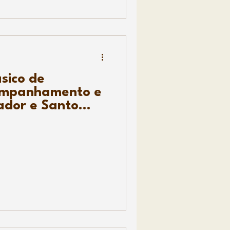
sico de
companhamento e
ador e Santo
s