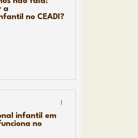
nos não fala:
r a
nfantil no CEADI?
nal infantil em
funciona no