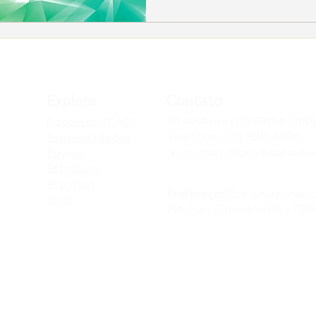
Explore
Contato
WhatsApp: (71) 98154-090
Conceito CEADI
Telefone: (71) 3011-6896
Especialidades
Equipe
✉️ contato@ceadisalvador
Estrutura
Projetos
Endereço:
Rua Amazonas, 
Blog
Pituba - Salvador/BA - CE