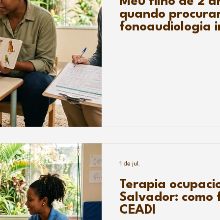
Meu filho de 2 a
quando procura
fonoaudiologia i
1 de jul.
Terapia ocupacio
Salvador: como 
CEADI