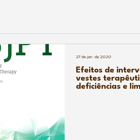
27 de jan. de 2020
Efeitos de inter
vestes terapêut
deficiências e li
funcionais