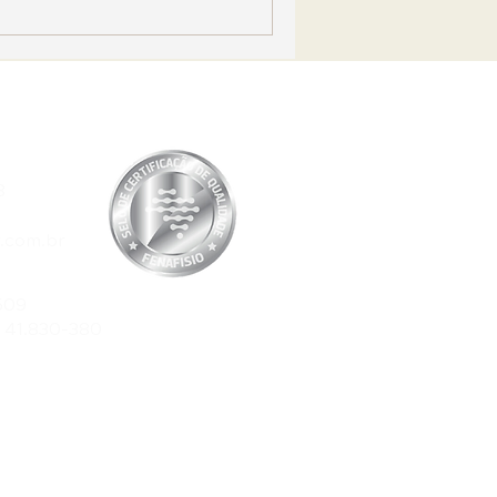
8
.com.br
509
P 41.830-380