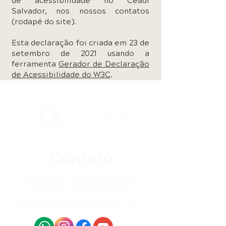
de acessibilidade no Ceadi
Salvador, nos nossos contatos
(rodapé do site).
Esta declaração foi criada em 23 de
setembro de 2021 usando a
ferramenta
Gerador de Declaração
de Acessibilidade do W3C
.
Contato
WhatsApp:
(71) 98154-0908
Telefone: (71) 3011-6896
✉️ contato@ceadisalvador.com.br