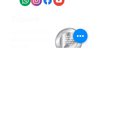
Explore
Conceito CEADI
Especialidades
Equipe
Estrutura
Projetos
Blog
Horário de
Funcionamento:
Seg - Sex: 8h - 19h
Sábado: 8h - 12h
Domingo:
Fechado