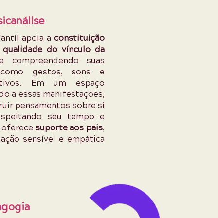
sicanálise
fantil apoia a
constituição
a
qualidade do vínculo da
 compreendendo suas
 como gestos, sons e
itivos. Em um espaço
ido a essas manifestações,
truir pensamentos sobre si
espeitando seu tempo e
, oferece
suporte aos pais
,
ação sensível e empática
agogia