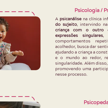
Psicologia / P
A
psicanálise
na clínica in
do sujeito
, intervindo n
criança com o outro
e
expressões singulares
,
comportamentos repet
acolhedor, busca dar sent
ajudando a criança a cons
e o mundo ao redor, r
singularidade. Além disso
promovendo uma particip
nesse processo.
Psicoped