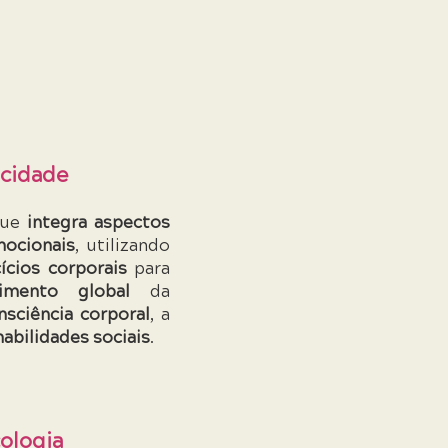
icidade
que
integra aspectos
mocionais
, utilizando
ícios corporais
para
vimento global
da
nsciência corporal
, a
habilidades sociais
.
ologia