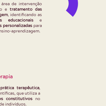
área de intervenção
do e
tratamento das
agem
, identificando as
as educacionais
e
s personalizadas
para
ensino-aprendizagem.
rapia
a
prática terapêutica
,
íficas, que utiliza a
os constitutivos
no
 de indivíduos.