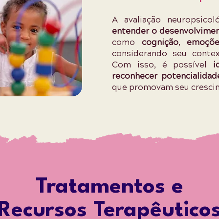
A avaliação neuropsicoló
entender o desenvolvimen
como
cognição
,
emoçõ
considerando seu context
Com isso, é possível
id
reconhecer potencialida
que promovam seu crescim
Tratamentos e
Recursos Terapêutico