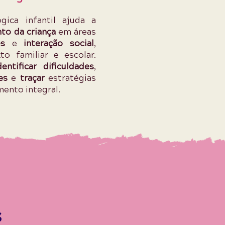
gica infantil ajuda a
to da criança
em áreas
es
e
interação social
,
o familiar e escolar.
entificar dificuldades
,
des
e
traçar
estratégias
ento integral.
s