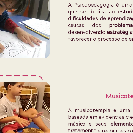
A Psicopedagogia é uma 
que se dedica ao estu
dificuldades de aprendiz
causas dos
problem
desenvolvendo
estratégia
favorecer o processo de 
Musicote
A musicoterapia é um
baseada em evidências cient
música
e seus
element
tratamento
e reabilitação