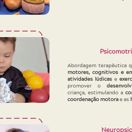
Psicomotr
Abordagem terapêutica 
motores, cognitivos e e
atividades lúdicas
e
exerc
promover o
desenvol
criança, estimulando a
co
coordenação motora
e as
Neuropsic